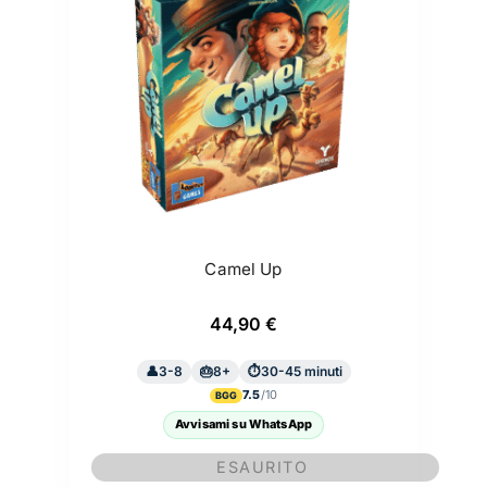
Camel Up
44,90
€
3-8
8+
30-45 minuti
7.5
BGG
Avvisami su WhatsApp