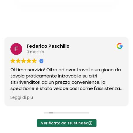
Federico Peschillo
3 mesi fa
Ottimo servizio! Oltre ad aver trovato un gioco da
tavola praticamente introvabile su altri
siti/rivenditori ad un prezzo conveniente, la
spedizione è stata veloce così come l'assistenza
per un ritocco ex-post sull'ordine. Un riferimento
Leggi di più
sicuramente in ambito board gaming.
Verificato da Trustindex