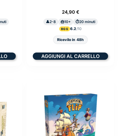
24,90
€
nuti
2-8
10+
20 minuti
6.2
BGG
Ricevilo in 48h
LLO
AGGIUNGI AL CARRELLO