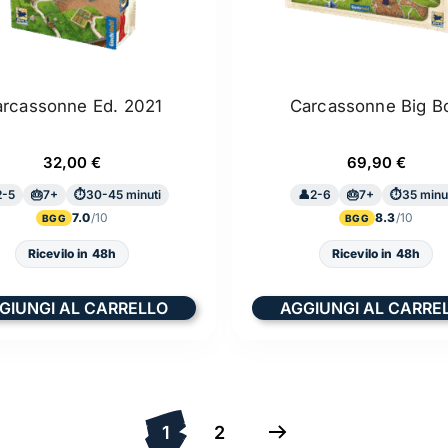
rcassonne Ed. 2021
Carcassonne Big B
32,00
€
69,90
€
2-5
7+
30-45 minuti
2-6
7+
35 minu
7.0
8.3
BGG
BGG
Ricevilo in 48h
Ricevilo in 48h
GIUNGI AL CARRELLO
AGGIUNGI AL CARRE
1
2