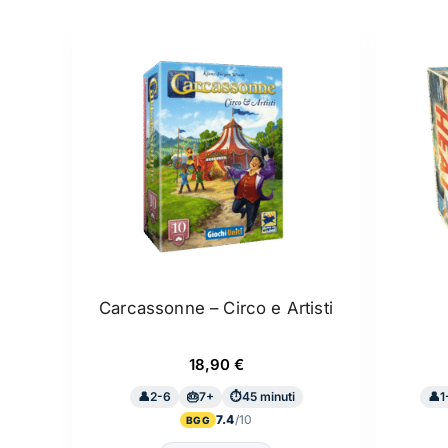
Carcassonne – Circo e Artisti
18,90
€
2-6
7+
45 minuti
1
7.4
BGG