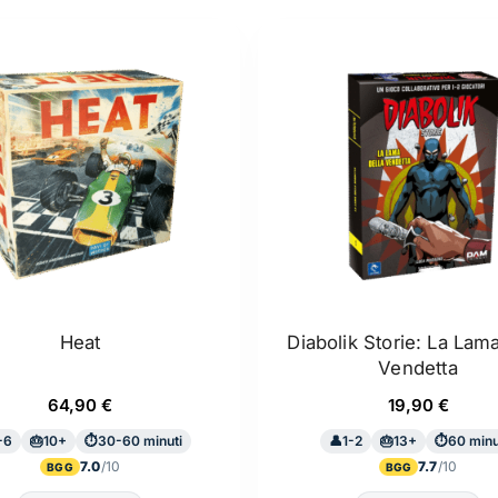
più
recente
Heat
Diabolik Storie: La Lama
Vendetta
64,90
€
19,90
€
-6
10+
30-60 minuti
1-2
13+
60 minu
7.0
7.7
BGG
BGG