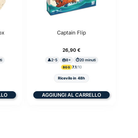
ox
Captain Flip
26,90
€
ti
2-5
8+
20 minuti
7.1
BGG
Ricevilo in 48h
LLO
AGGIUNGI AL CARRELLO