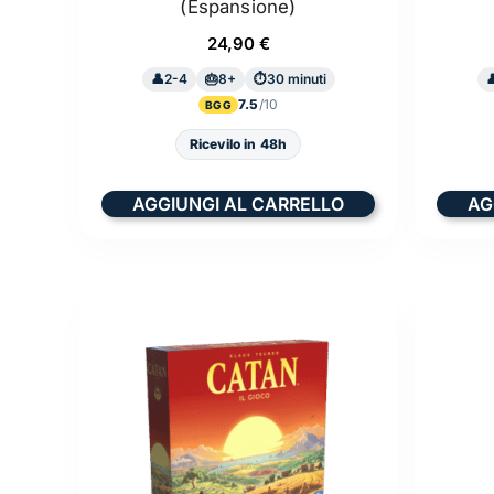
(Espansione)
24,90
€
2-4
8+
30 minuti
7.5
BGG
Ricevilo in 48h
AGGIUNGI AL CARRELLO
AG