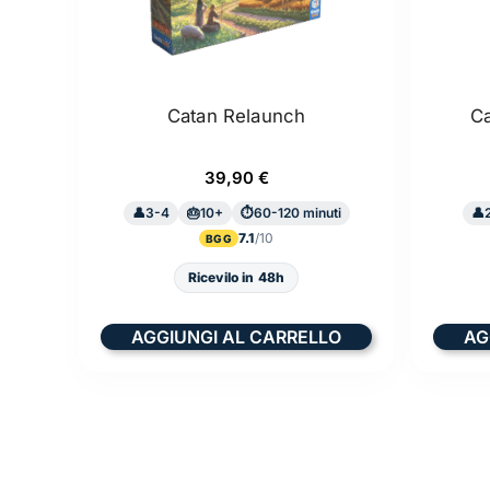
Catan Relaunch
Ca
39,90
€
3-4
10+
60-120 minuti
7.1
BGG
Ricevilo in 48h
AGGIUNGI AL CARRELLO
AG