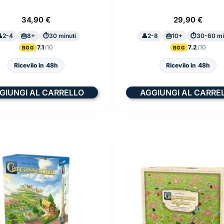
34,90
€
29,90
€
2-4
8+
30 minuti
2-8
10+
30-60 mi
7.1
7.2
BGG
BGG
Ricevilo in 48h
Ricevilo in 48h
GIUNGI AL CARRELLO
AGGIUNGI AL CARRE