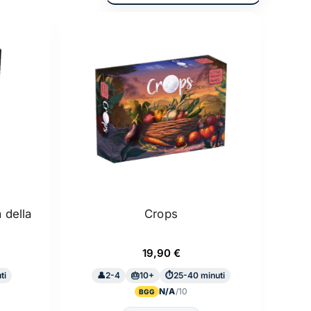
 della
Crops
19,90
€
ti
2-4
10+
25-40 minuti
N/A
BGG