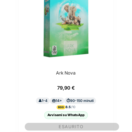
Ark Nova
79,90
€
1-4
14+
90-150 minuti
8.5
BGG
Avvisami su WhatsApp