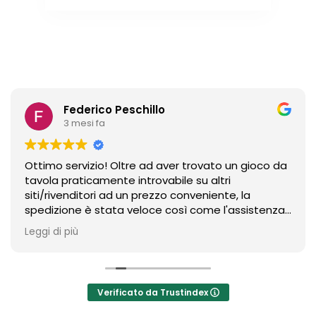
Federico Peschillo
3 mesi fa
Ottimo servizio! Oltre ad aver trovato un gioco da
tavola praticamente introvabile su altri
siti/rivenditori ad un prezzo conveniente, la
spedizione è stata veloce così come l'assistenza
per un ritocco ex-post sull'ordine. Un riferimento
Leggi di più
sicuramente in ambito board gaming.
Verificato da Trustindex