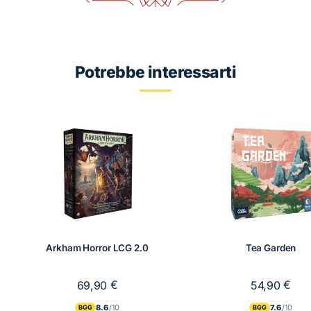
Dracula
quantità
Potrebbe interessarti
Arkham Horror LCG 2.0
Tea Garden
€
€
69,90
54,90
8.6
7.6
BGG
BGG