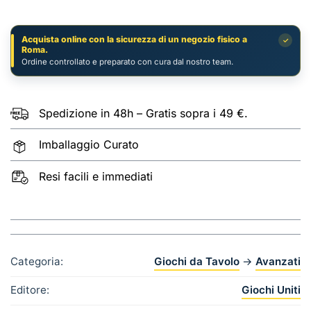
quantità
Acquista online con la sicurezza di un negozio fisico a
✓
Roma.
Ordine controllato e preparato con cura dal nostro team.
Spedizione in 48h – Gratis sopra i 49 €.
Imballaggio Curato
Resi facili e immediati
Categoria:
Giochi da Tavolo
→
Avanzati
Editore:
Giochi Uniti