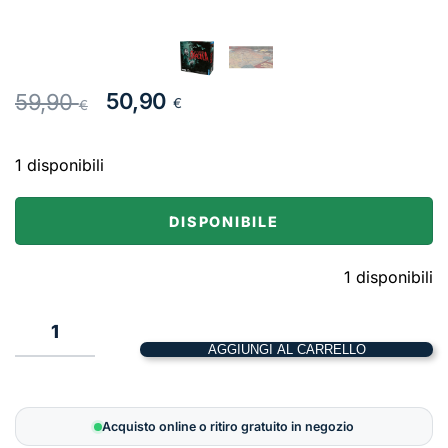
Il
Il
50,90
59,90
€
€
prezzo
prezzo
originale
attuale
1 disponibili
era:
è:
59,90 €.
50,90 €.
DISPONIBILE
1 disponibili
1
AGGIUNGI AL CARRELLO
La
Furia
di
Acquisto online o ritiro gratuito in negozio
Dracula