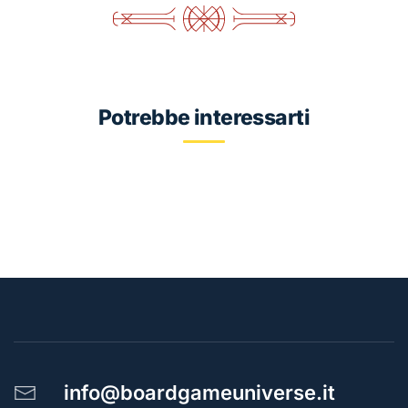
70
x
110
quantità
Potrebbe interessarti
info@boardgameuniverse.it