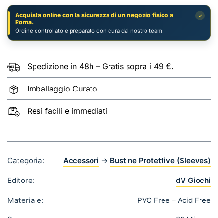
quantità
Acquista online con la sicurezza di un negozio fisico a
✓
Roma.
Ordine controllato e preparato con cura dal nostro team.
Spedizione in 48h – Gratis sopra i 49 €.
Imballaggio Curato
Resi facili e immediati
Categoria:
Accessori
→
Bustine Protettive (Sleeves)
Editore:
dV Giochi
Materiale:
PVC Free – Acid Free