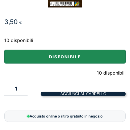
3,50
€
10 disponibili
DISPONIBILE
10 disponibili
Gamma
X
AGGIUNGI AL CARRELLO
Callisto
–
70
Acquisto online o ritiro gratuito in negozio
x
110