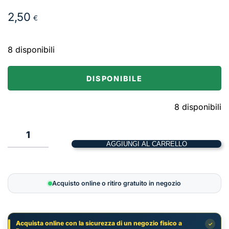
2,50
€
8 disponibili
DISPONIBILE
8 disponibili
Gamma
X
AGGIUNGI AL CARRELLO
Eris
–
43
Acquisto online o ritiro gratuito in negozio
x
66
quantità
Acquista online con la sicurezza di un negozio fisico a
✓