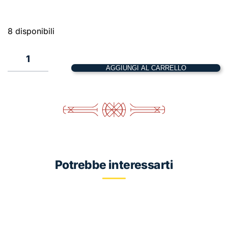
8 disponibili
Gamma
X
AGGIUNGI AL CARRELLO
Eris
–
43
x
66
quantità
Potrebbe interessarti