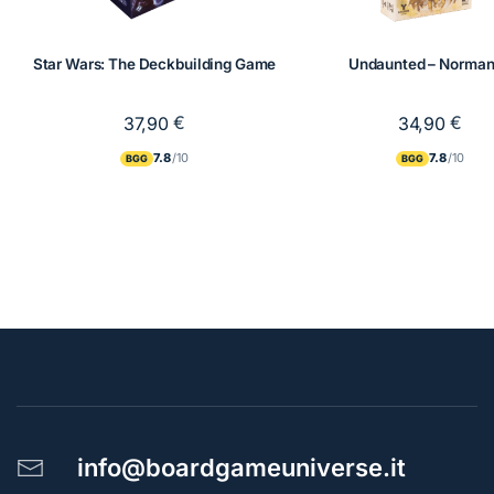
Star Wars: The Deckbuilding Game
Undaunted – Norma
€
€
37,90
34,90
7.8
7.8
BGG
BGG
info@boardgameuniverse.it