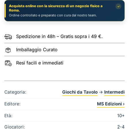
Acquista online con la sicurezza di un negozio fisico a
✓
Roma.
Ordine controllato e preparato con cura dal nostro team.
Spedizione in 48h – Gratis sopra i 49 €.
Imballaggio Curato
Resi facili e immediati
Categoria:
Giochi da Tavolo
→
Intermedi
Editore:
MS Edizioni ›
Età:
10+
Giocatori:
2-4