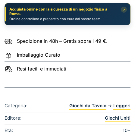
quantità
Acquista online con la sicurezza di un negozio fisico a
✓
Roma.
Ordine controllato e preparato con cura dal nostro team.
Spedizione in 48h – Gratis sopra i 49 €.
Imballaggio Curato
Resi facili e immediati
Categoria:
Giochi da Tavolo
→
Leggeri
Editore:
Giochi Uniti
Età:
10+