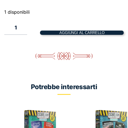
1 disponibili
1
AGGIUNGI AL CARRELLO
EXIT:
L'accademia
delle
Arti
Magiche
quantità
Potrebbe interessarti